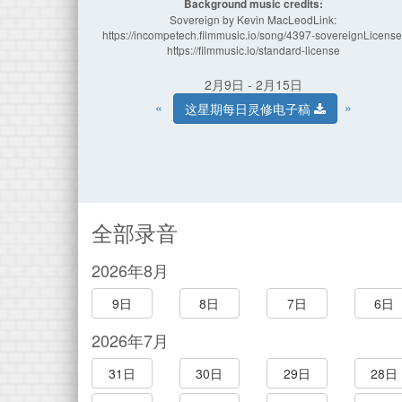
Background music credits:
Sovereign by Kevin MacLeodLink:
https://incompetech.filmmusic.io/song/4397-sovereignLicense
https://filmmusic.io/standard-license
2月9日 - 2月15日
«
»
这星期每日灵修电子稿
全部录音
2026年8月
9日
8日
7日
6日
2026年7月
31日
30日
29日
28日