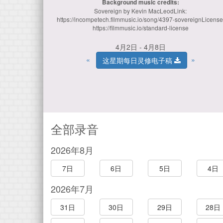
Background music credits:
Sovereign by Kevin MacLeodLink:
https://incompetech.filmmusic.io/song/4397-sovereignLicense
https://filmmusic.io/standard-license
4月2日 - 4月8日
«
»
这星期每日灵修电子稿
全部录音
2026年8月
7日
6日
5日
4日
2026年7月
31日
30日
29日
28日