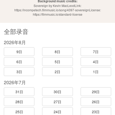
Background music credits:
Sovereign by Kevin MacLeodLink:
https://incompetech.filmmusic.io/song/4397-sovereignLicense:
https://filmmusic.io/standard-license
全部录音
2026年8月
9日
8日
7日
6日
5日
4日
3日
2日
1日
2026年7月
31日
30日
29日
28日
27日
26日
25日
24日
23日