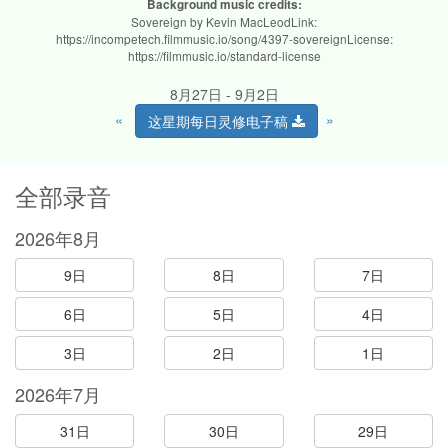
Background music credits:
Sovereign by Kevin MacLeodLink:
https://incompetech.filmmusic.io/song/4397-sovereignLicense:
https://filmmusic.io/standard-license
8月27日 - 9月2日
«
»
这星期每日灵修电子稿
全部录音
2026年8月
9日
8日
7日
6日
5日
4日
3日
2日
1日
2026年7月
31日
30日
29日