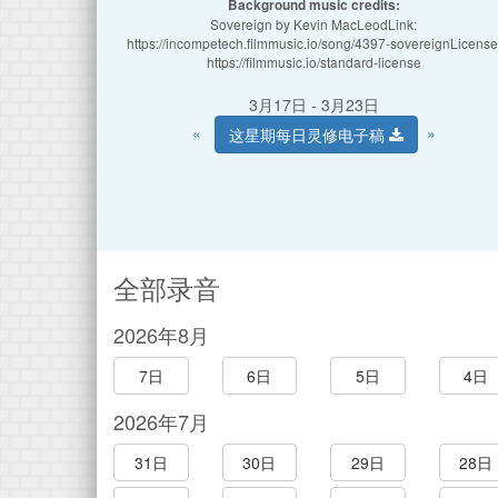
Background music credits:
Sovereign by Kevin MacLeodLink:
https://incompetech.filmmusic.io/song/4397-sovereignLicense
https://filmmusic.io/standard-license
3月17日 - 3月23日
«
»
这星期每日灵修电子稿
全部录音
2026年8月
7日
6日
5日
4日
2026年7月
31日
30日
29日
28日